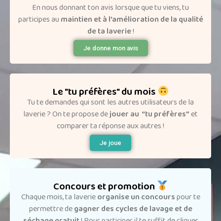
En nous donnant ton avis lorsque que tu viens, tu
participes au
maintien et à l’amélioration de la qualité
de ta laverie
!
Je donne mon avis
Le "tu préfères" du mois
Tu te demandes qui sont les autres utilisateurs de la
laverie ? On te propose de
jouer au “tu préfères”
et
comparer ta réponse aux autres !
Je joue
Concours et promotion
Chaque mois, ta laverie
organise un concours
pour te
permettre de
gagner des cycles de lavage et de
séchage gratuit
! Pour participer il te suffit de cliquer