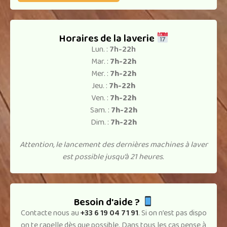
Horaires de la laverie
Lun. :
7h-22h
Mar. :
7h-22h
Mer. :
7h-22h
Jeu. :
7h-22h
Ven. :
7h-22h
Sam. :
7h-22h
Dim. :
7h-22h
Attention, le lancement des dernières machines à laver
est possible jusqu’à 21 heures.
Besoin d'aide ?
Contacte nous au
+33 6 19 04 71 91
. Si on n’est pas dispo
on te rapelle dès que possible. Dans tous les cas pense à